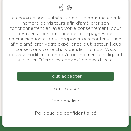
Les cookies sont utilisés sur ce site pour mesurer le
nombre de visiteurs afin d'améliorer son
fonctionnement et, avec votre consentement, pour
évaluer la performance des campagnes de
communication et pour proposer des contenus tiers
afin d'améliorer votre expérience d'utilisateur. Nous
conservons votre choix pendant 6 mois. Vous
pouvez modifier ce choix à tout moment en cliquant
sur le lien "Gérer les cookies" en bas du site.
LA CITÉ MÉDIÉVALE DE
Tout accepter
GUÉRANDE : UN TRÉSOR
Tout refuser
D’HISTOIRE AU CŒUR DES MARAIS
SALANTS
Personnaliser
Politique de confidentialité
Le 25 oct. 2024
|
Exploration de la Bretagne
RÉSERVER
La cité médiévale de Guérande, surnomée "la clé de la