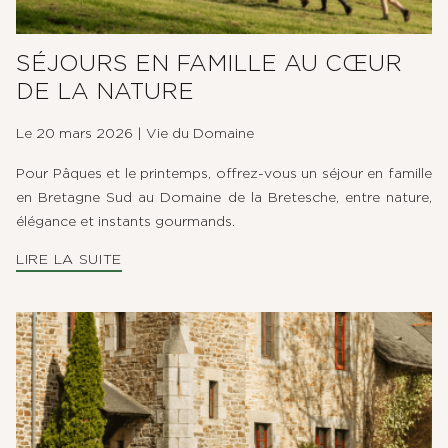
SÉJOURS EN FAMILLE AU CŒUR
DE LA NATURE
Le 20 mars 2026
|
Vie du Domaine
Pour Pâques et le printemps, offrez-vous un séjour en famille
en Bretagne Sud au Domaine de la Bretesche, entre nature,
LE DOMAINE
élégance et instants gourmands.
LIRE LA SUITE
CHAMBRES, SUITES & VILLAS
RESTAURANT & BAR
SPA & BIEN-ÊTRE
GOLF EN BRETAGNE