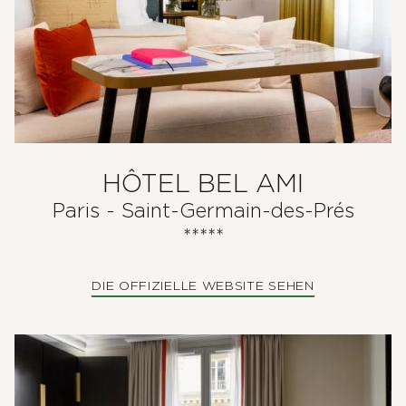
DAS ANWESEN
UNTERKÜNFTE
RESTAURANT & BAR
HÔTEL BEL AMI
SPA & WELLNESS
Paris - Saint-Germain-des-Prés
*****
GOLF IN DER BRETAGNE
DIE OFFIZIELLE WEBSITE SEHEN
GEMUSEGARTEN
UNSERE ERLEBNISSE
VERANSTALTUNGEN UND