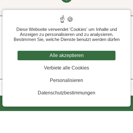
Allgemeine Geschäftsbedingungen
Über uns
We are stories
Cookies verwalten
Presse
B SIGNATURE HÔTELS & RESORTS
Kontaktieren Sie uns
PARIS - BRETAGNE - ST BARTH
Diese Webseite verwendet 'Cookies' um Inhalte und
Anzeigen zu personalisieren und zu analysieren.
Bestimmen Sie, welche Dienste benutzt werden dürfen
Alle akzeptieren
GDS-Code : Amadeus : WB NTEB15 / Sabre : WB 30340 / Galileo-Apollo :
WB 54267 / Worldspan : WB NB15
Verbiete alle Cookies
Pegasus : WB NTEB15
Offizielle Website - alle Rechte vorbehalten Domaine de la Bretesche ©
2024 Konzeption und realisierung :
Agence WEBCOM
Personalisieren
Datenschutzbestimmungen
BUCHEN
Name