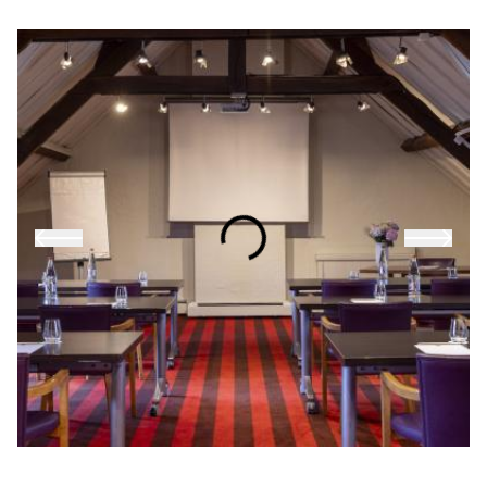
RESTAURANT & BAR
SPA & WELLNESS
GOLF IN DER BRETAGNE
GEMUSEGARTEN
UNSERE ERLEBNISSE
VERANSTALTUNGEN UND
GRUPPENTREFFEN
ANGEBOTE & GESCHENKBOXEN
FOTOGALERIE