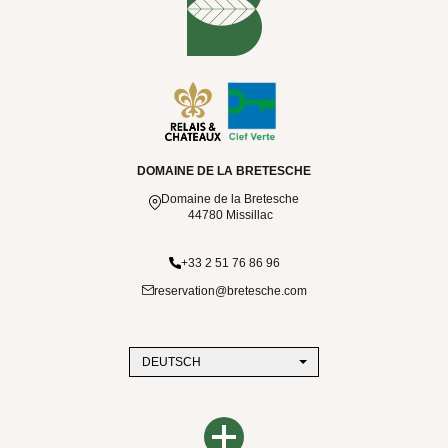
DOMAINE DE LA BRETESCHE
Domaine de la Bretesche
44780 Missillac
+33 2 51 76 86 96
reservation@bretesche.com
DEUTSCH
DAS BRETESCHE
Hotelkontaktdaten
REISEZIELE
Seitenübersicht
Paris
Umweltverpflichtungen
Saint-Barthélemy
Presse
Brittany
Rechtliche Hinweise
Charta zum Schutz von Kundendaten
B SIGNATURE