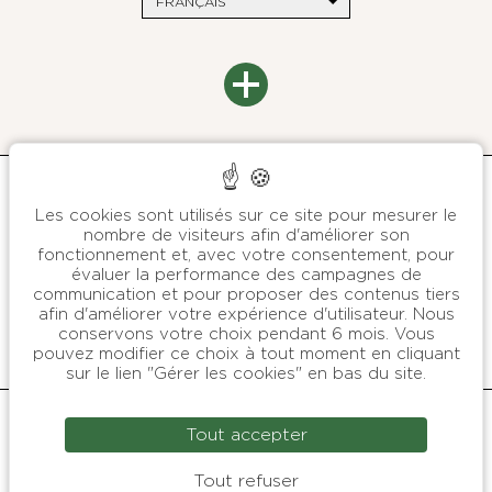
FRANÇAIS
LE DOMAINE DE LA BRETESCHE
Contact
DESTINATIONS
Plan du site
Paris
Engagements environnementaux
Saint-Barthélemy
Presse
Bretagne
Mentions Légales
Politique de protection des données personnelles
B SIGNATURE
Les cookies sont utilisés sur ce site pour mesurer le
Conditions Générales de Vente
À propos
We are stories
nombre de visiteurs afin d'améliorer son
Gérer les cookies
Presse
fonctionnement et, avec votre consentement, pour
B SIGNATURE HÔTELS & RESORTS
évaluer la performance des campagnes de
Contactez-nous
communication et pour proposer des contenus tiers
PARIS - BRETAGNE - ST BARTH
afin d'améliorer votre expérience d'utilisateur. Nous
conservons votre choix pendant 6 mois. Vous
pouvez modifier ce choix à tout moment en cliquant
sur le lien "Gérer les cookies" en bas du site.
Codes GDS : Amadeus : WB NTEB15 / Sabre : WB 30340 /
Tout accepter
Galileo-Apollo : WB 54267 / Worldspan : WB NB15
Pegasus : WB NTEB15
Site Officiel : Tous droits réservés Domaine de la Bretesche ©
Tout refuser
2024 Création :
Agence WEBCOM