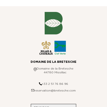
GOLF EN BRETAGNE
LE POTAGER
NOS EXPERIENCES
ÉVÈNEMENTS & GROUPES
OFFRES & COFFRETS CADEAUX
DOMAINE DE LA BRETESCHE
Domaine de la Bretesche
44780 Missillac
GALERIE PHOTOS
+33 2 51 76 86 96
reservation@bretesche.com