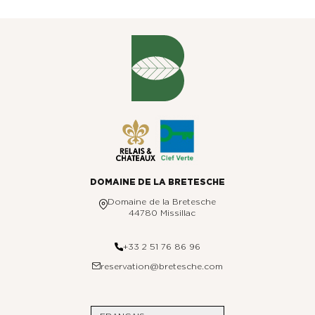
GOLF EN BRETAGNE
LE POTAGER
NOS EXPERIENCES
ÉVÈNEMENTS & GROUPES
OFFRES & COFFRETS CADEAUX
DOMAINE DE LA BRETESCHE
Domaine de la Bretesche
44780 Missillac
GALERIE PHOTOS
+33 2 51 76 86 96
reservation@bretesche.com