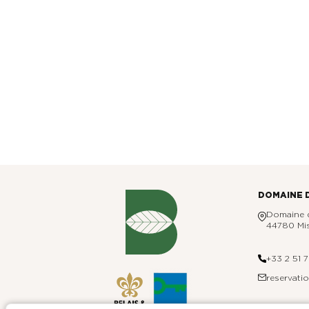
LE POTAGER
NOS EXPERIENCES
ÉVÈNEMENTS & GROUPES
OFFRES & COFFRETS CADEAUX
GALERIE PHOTOS
DOMAINE 
Domaine d
44780 Mis
+33 2 51 
reservat