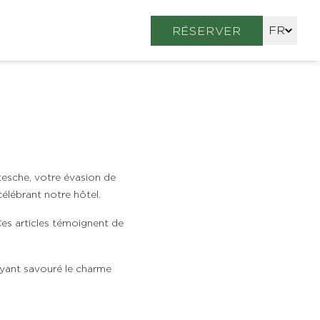
FR
RÉSERVER
EN
DE
tesche, votre évasion de
célébrant notre hôtel.
Ces articles témoignent de
ayant savouré le charme