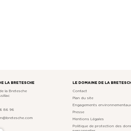
DE LA BRETESCHE
LE DOMAINE DE LA BRETESC
e la Bretesche
Contact
sillac
Plan du site
Engagements environnementau
76 86 96
Presse
ion@bretesche.com
Mentions Légales
Politique de protection des do
personnelles