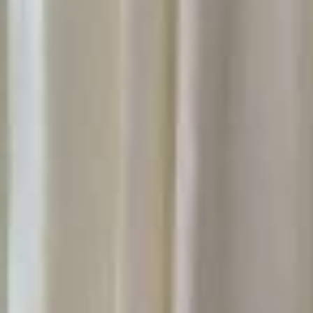
LE DOMAINE
CHAMBRES, SUITES & VILLAS
RESTAURANT & BAR
SPA & BIEN-ÊTRE
GOLF EN BRETAGNE
LE POTAGER
NOS EXPERIENCES